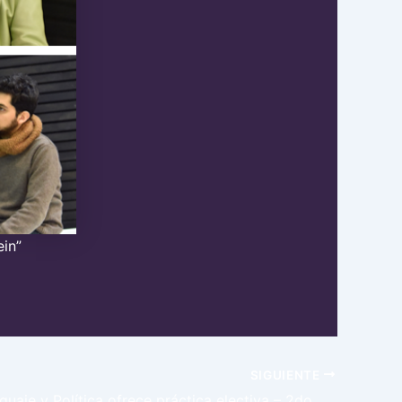
ein”
SIGUIENTE
Núcleo Lenguaje y Política ofrece práctica electiva – 2do Semestre 2019