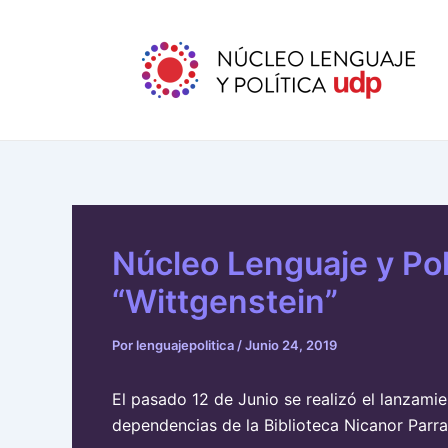
Ir
Navegación
al
de
contenido
entradas
Núcleo Lenguaje y Polí
“Wittgenstein”
Por
lenguajepolitica
/
Junio 24, 2019
El pasado 12 de Junio se realizó el lanzamie
dependencias de la Biblioteca Nicanor Parra