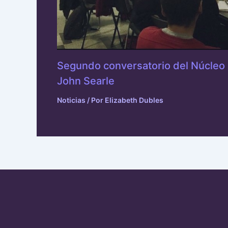
Segundo conversatorio del Núcleo L
John Searle
Noticias
/ Por
Elizabeth Dubles