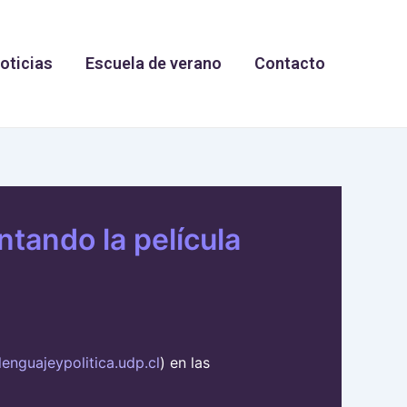
oticias
Escuela de verano
Contacto
ntando la película
enguajeypolitica.udp.cl
) en las