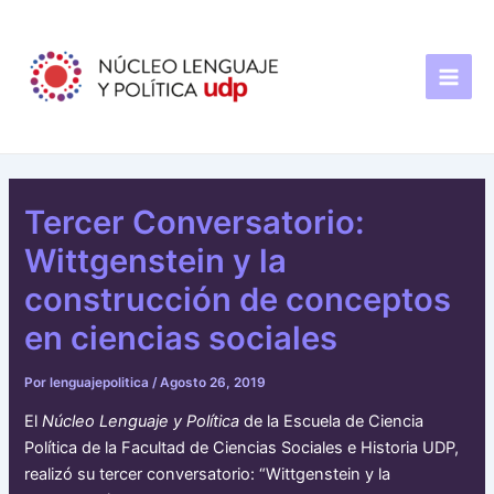
Ir
Navegación
Main
al
de
Men
contenido
entradas
Tercer Conversatorio:
Wittgenstein y la
construcción de conceptos
en ciencias sociales
Por
lenguajepolitica
/
Agosto 26, 2019
El
Núcleo Lenguaje y Política
de la Escuela de Ciencia
Política de la Facultad de Ciencias Sociales e Historia UDP,
realizó su tercer conversatorio: “Wittgenstein y la